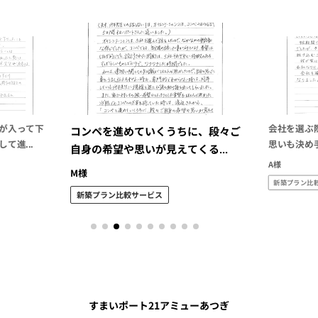
が入って下
会社を選ぶ
コンペを進めていくうちに、段々ご
て進...
思いも決め
自身の希望や思いが見えてくる...
A様
M様
新築プラン比
新築プラン比較サービス
すまいポート21アミューあつぎ