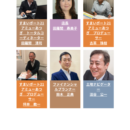
すまいポート21
店長
すまいポート21
アミューあつ
アミューあつ
田羅間 寿美子
ぎ トータルコ
ぎ プロデュー
ーディネーター
サー
田羅間 清司
古茶 珠枝
すまいポート21
ファイナンシャ
土地ナビゲータ
アミューあつ
ルプランナー
ー
ぎ プロデュー
鈴木 正典
淡谷 公一
サー
坪井 教一