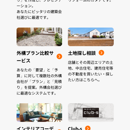
ーション。
あなたにピッタリの建築会
社選びに最適です。
外構プラン比較サ
土地探し相談
ービス
店舗とその周辺エリアの土
地、中古住宅、建売住宅等
あなたの「要望」と「予
の不動産を買いたい・探し
算」に対して複数社の外構
たい方はこちらへ。
会社が「プラン」と「見積
り」を提案。外構会社選び
に最適なシステムです。
インテリアコーデ
Club-s