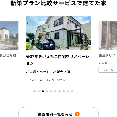
新築プラン比較サービスで建てた家
者が汲み取
古民家リノ
築27年を迎えたご自宅をリノベーシ
ョン
ご夫婦
リフォーム・
ご夫婦とペット（小型犬２頭）
リフォーム・リノベーション
建築事例一覧をみる