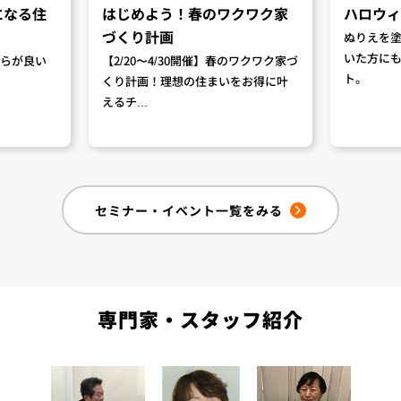
になる住
はじめよう！春のワクワク家
ハロウィ
づくり計画
ぬりえを
いた方に
らが良い
【2/20〜4/30開催】春のワクワク家づ
ト。
くり計画！理想の住まいをお得に叶
えるチ...
セミナー・イベント一覧をみる
専門家・スタッフ紹介