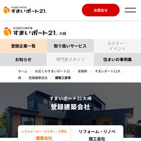
お問合せ
セミナー・
登録企業一覧
取り扱いサービス
イベント
お知らせ
専門家スタッフ
住まいの事例集
ホーム
>
お近くのすまいポート21
>
宮城県
>
すまいポート21大
崎
>
登録建築会社
>
建築工房零
すまいポート21大崎
登録建築会社
リフォーム・リノベ
ハウスメーカー・ビルダー・工務店
建築会社
施工会社