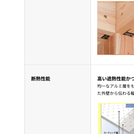
断熱性能
高い遮熱性能か
均一なアルミ層を
た外壁から伝わる