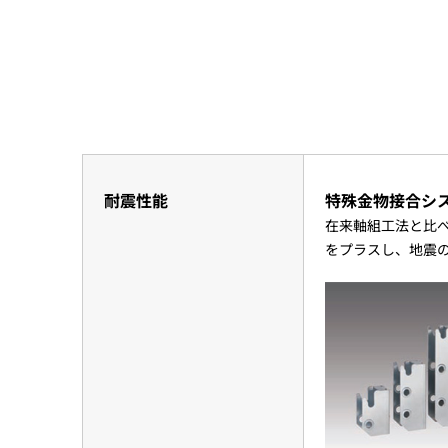
耐震性能
特殊金物接合シス
在来軸組工法と比
をプラスし、地震