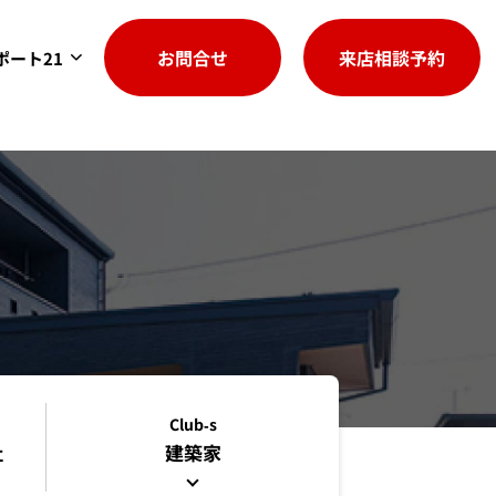
お問合せ
来店相談予約
ポート21
Club-s
社
建築家