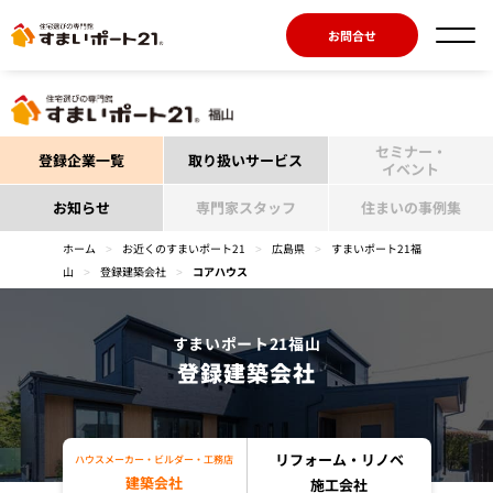
お問合せ
セミナー・
登録企業一覧
取り扱いサービス
イベント
お知らせ
専門家スタッフ
住まいの事例集
ホーム
>
お近くのすまいポート21
>
広島県
>
すまいポート21福
山
>
登録建築会社
>
コアハウス
すまいポート21福山
登録建築会社
リフォーム・リノベ
ハウスメーカー・ビルダー・工務店
建築会社
施工会社