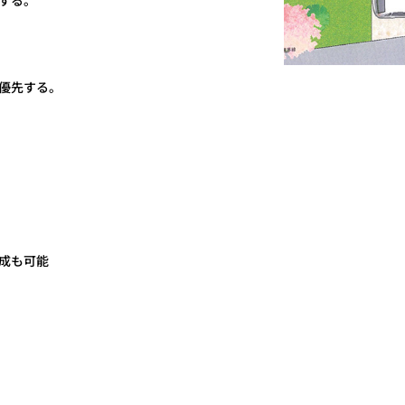
する。
優先する。
成も可能