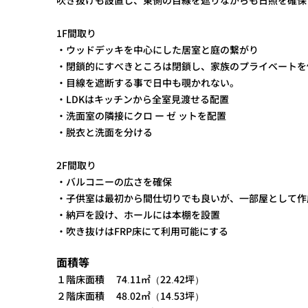
吹き抜けも設置し、東側の目線を遮りながらも日照を確保
1F間取り
・ウッドデッキを中心にした居室と庭の繋がり
・閉鎖的にすべきところは閉鎖し、家族のプライベートを
・目線を遮断する事で日中も覗かれない。
・LDKはキッチンから全室見渡せる配置
・洗面室の隣接にクロ ー ゼ ットを配置
・脱衣と洗面を分ける
2F間取り
・バルコニーの広さを確保
・子供室は最初から間仕切りでも良いが、一部屋として作
・納戸を設け、ホールには本棚を設置
・吹き抜けはFRP床にて利用可能にする
面積等
１階床面積 74.11㎡（22.42坪）
２階床面積 48.02㎡（14.53坪）