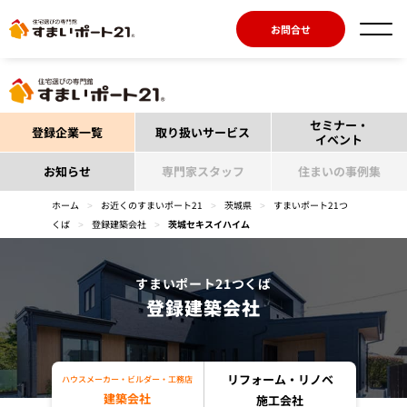
お問合せ
セミナー・
登録企業一覧
取り扱いサービス
イベント
お知らせ
専門家スタッフ
住まいの事例集
ホーム
>
お近くのすまいポート21
>
茨城県
>
すまいポート21つ
くば
>
登録建築会社
>
茨城セキスイハイム
すまいポート21つくば
登録建築会社
リフォーム・リノベ
ハウスメーカー・ビルダー・工務店
建築会社
施工会社