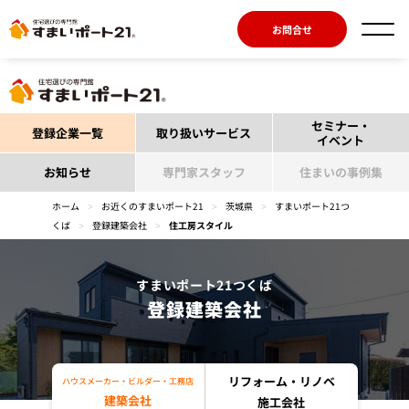
お問合せ
セミナー・
登録企業一覧
取り扱いサービス
イベント
お知らせ
専門家スタッフ
住まいの事例集
ホーム
>
お近くのすまいポート21
>
茨城県
>
すまいポート21つ
くば
>
登録建築会社
>
住工房スタイル
すまいポート21つくば
登録建築会社
リフォーム・リノベ
ハウスメーカー・ビルダー・工務店
建築会社
施工会社