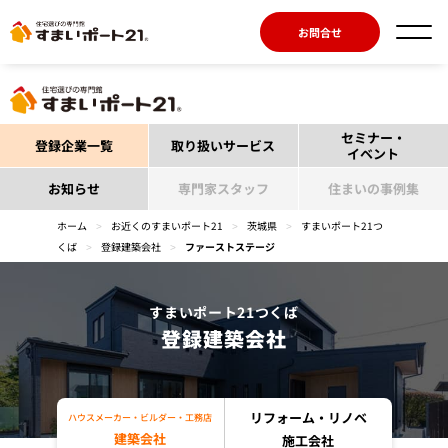
お問合せ
セミナー・
登録企業一覧
取り扱いサービス
イベント
お知らせ
専門家スタッフ
住まいの事例集
ホーム
>
お近くのすまいポート21
>
茨城県
>
すまいポート21つ
くば
>
登録建築会社
>
ファーストステージ
すまいポート21つくば
登録建築会社
リフォーム・リノベ
ハウスメーカー・ビルダー・工務店
建築会社
施工会社