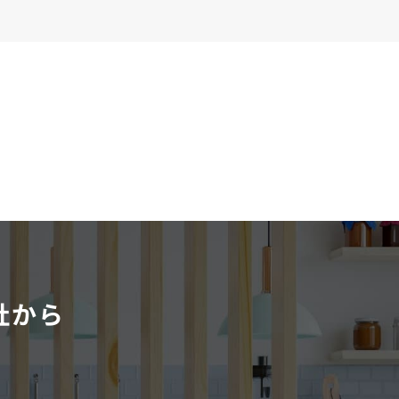
社から
。