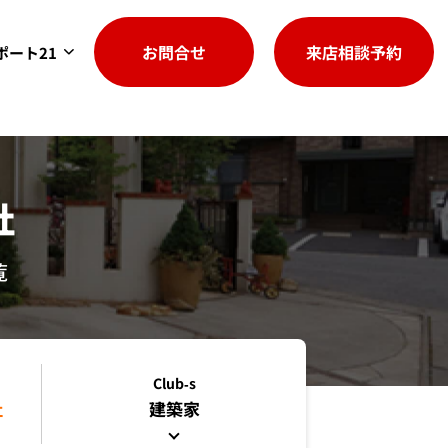
お問合せ
来店相談予約
ポート21
社
覧
Club-s
社
建築家