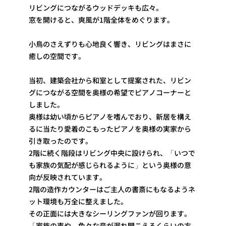
リビングにつながるウッドデッキも広々。
窓を開けると、爽風が1階全体をめぐります。
小鳥のさえずりも心地良く響き、リビングはまさに
癒しの空間です。
当初、建築会社から和室として提案された、リビン
グにつながる空間を奥様の希望でピアノコーナーと
しました。
奥様は幼い頃からピアノを嗜んでおり、新居を構え
るに当たり愛着のこもったピアノを奥様の実家から
引き取ったのです。
2階に続く階段はリビング中央に設けられ、「いつで
も家族の気配が感じられるように」という奥様の意
向が反映されています。
2階の造作カウンターはご主人の書斎にもなるようネ
ット環境も万全に整えました。
その正面には大きなシーリングファンが回ります。
「家族の声や、色々な音が漏れ聞こえるくらいの方