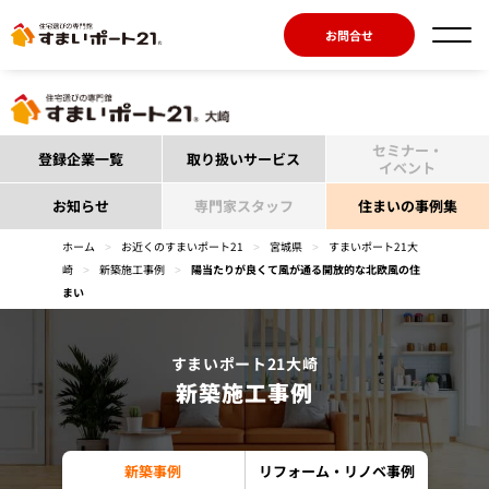
お問合せ
セミナー・
登録企業一覧
取り扱いサービス
イベント
お知らせ
専門家スタッフ
住まいの事例集
ホーム
>
お近くのすまいポート21
>
宮城県
>
すまいポート21大
崎
>
新築施工事例
>
陽当たりが良くて風が通る開放的な北欧風の住
まい
すまいポート21大崎
新築施工事例
新築事例
リフォーム・リノベ事例