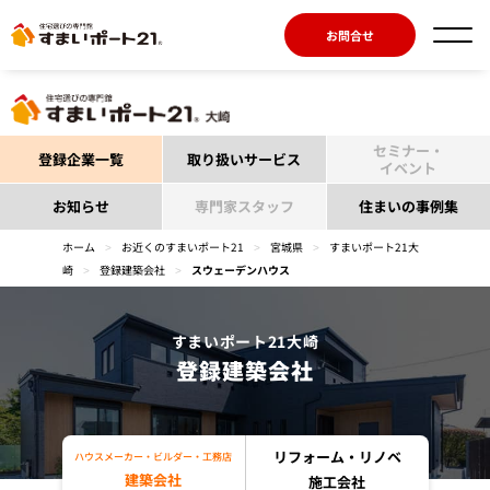
お問合せ
セミナー・
登録企業一覧
取り扱いサービス
イベント
お知らせ
専門家スタッフ
住まいの事例集
ホーム
>
お近くのすまいポート21
>
宮城県
>
すまいポート21大
崎
>
登録建築会社
>
スウェーデンハウス
すまいポート21大崎
登録建築会社
リフォーム・リノベ
ハウスメーカー・ビルダー・工務店
建築会社
施工会社