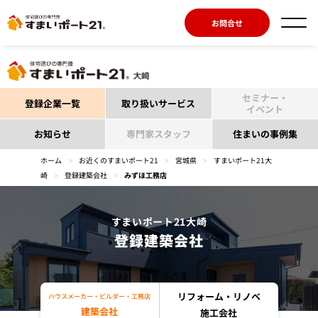
お問合せ
セミナー・
登録企業一覧
取り扱いサービス
イベント
お知らせ
専門家スタッフ
住まいの事例集
ホーム
>
お近くのすまいポート21
>
宮城県
>
すまいポート21大
崎
>
登録建築会社
>
みずほ工務店
すまいポート21大崎
登録建築会社
リフォーム・リノベ
ハウスメーカー・ビルダー・工務店
建築会社
施工会社