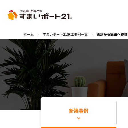
ホーム
>
すまいポート21施工事例一覧
>
東京から飯田へ移住
新築事例