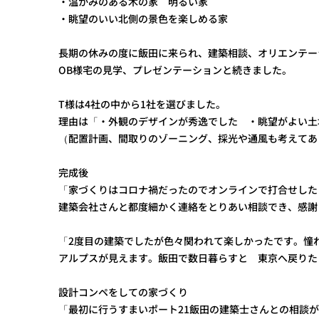
・温かみのある木の家 明るい家
・眺望のいい北側の景色を楽しめる家
長期の休みの度に飯田に来られ、建築相談、オリエンテー
OB様宅の見学、プレゼンテーションと続きました。
T様は4社の中から1社を選びました。
理由は「・外観のデザインが秀逸でした ・眺望がよい土
（配置計画、間取りのゾーニング、採光や通風も考えてあ
完成後
「家づくりはコロナ禍だったのでオンラインで打合せした
建築会社さんと都度細かく連絡をとりあい相談でき、感謝
「2度目の建築でしたが色々関われて楽しかったです。憧
アルプスが見えます。飯田で数日暮らすと 東京へ戻りた
設計コンペをしての家づくり
「最初に行うすまいポート21飯田の建築士さんとの相談