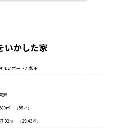
をいかした家
すまいポート21飯田
夫婦
289㎡ （88坪）
97.32㎡ （29.43坪）