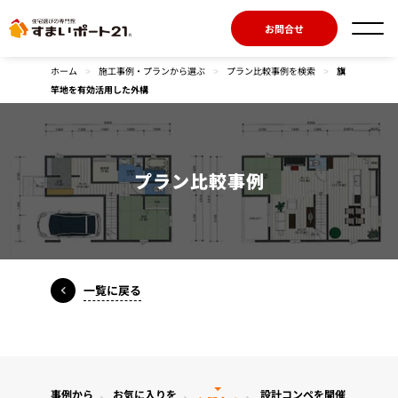
お問合せ
ホーム
>
施工事例・プランから選ぶ
>
プラン比較事例を検索
>
旗
竿地を有効活用した外構
プラン比較事例
一覧に戻る
事例から
お気に入りを
設計コンペを開催