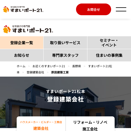
お問合せ
セミナー・
登録企業一覧
取り扱いサービス
イベント
お知らせ
専門家スタッフ
住まいの事例集
ホーム
>
お近くのすまいポート21
>
長野県
>
すまいポート21松
本
>
登録建築会社
>
原田建築工房
すまいポート21松本
登録建築会社
リフォーム・リノベ
ハウスメーカー・ビルダー・工務店
建築会社
施工会社