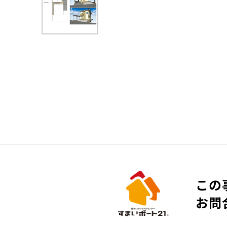
この
お問