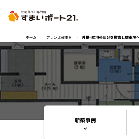
ホーム
>
プラン比較事例
>
外構–緑地帯部分を撤去し駐車場
新築事例