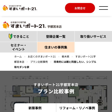
お問合せ
できること
登録企業一覧
取り扱いサービス
セミナー・
住まいの事例集
イベント
ホーム
>
お近くのすまいポート21
>
栃木県
>
すまいポート21宇
都宮本店
>
プラン比較事例
>
将来的には親と同居したい、シンプル
和モダンな家
すまいポート21宇都宮本店
プラン比較事例
新築事例
リフォーム・リノベ事例