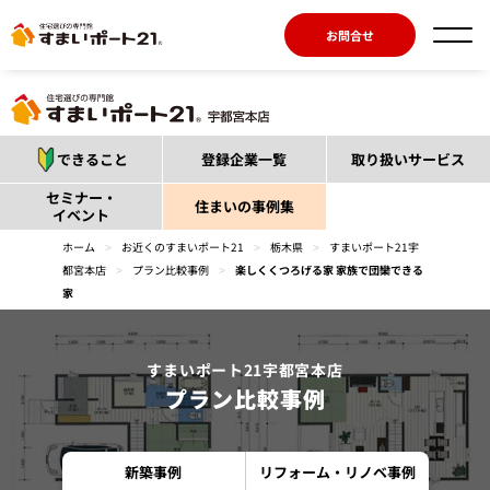
お問合せ
できること
登録企業一覧
取り扱いサービス
セミナー・
住まいの事例集
イベント
ホーム
>
お近くのすまいポート21
>
栃木県
>
すまいポート21宇
都宮本店
>
プラン比較事例
>
楽しくくつろげる家 家族で団欒できる
家
すまいポート21宇都宮本店
プラン比較事例
新築事例
リフォーム・リノベ事例