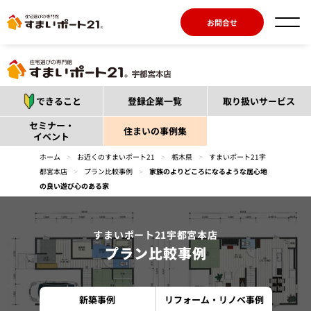
お問合せ
できること
登録企業一覧
取り扱いサービス
セミナー・
住まいの事例集
イベント
ホーム
>
お近くのすまいポート21
>
栃木県
>
すまいポート21宇
都宮本店
>
プラン比較事例
>
家族のよりどころになるような居心地
の良い遊び心のある家
すまいポート21宇都宮本店
プラン比較事例
新築事例
リフォーム・リノベ事例