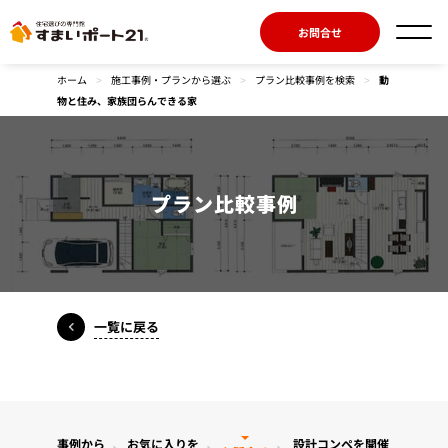
お問合せ
ホーム
>
施工事例・プランから選ぶ
>
プラン比較事例を検索
>
動
物と住み、家族団らんできる家
プラン比較事例
一覧に戻る
事例から
お気に入りを
設計コンペを開催