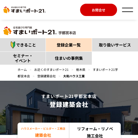
お問合せ
できること
登録企業一覧
取り扱いサービス
セミナー・
住まいの事例集
イベント
ホーム
>
お近くのすまいポート21
>
栃木県
>
すまいポート21宇
都宮本店
>
登録建築会社
>
大和ハウス工業
すまいポート21宇都宮本店
登録建築会社
リフォーム・リノベ
ハウスメーカー・ビルダー・工務店
建築会社
施工会社