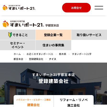
お問合せ
できること
登録企業一覧
取り扱いサービス
セミナー・
住まいの事例集
イベント
ホーム
>
お近くのすまいポート21
>
栃木県
>
すまいポート21宇
都宮本店
>
登録建築会社
>
ナイス
すまいポート21宇都宮本店
登録建築会社
リフォーム・リノベ
ハウスメーカー・ビルダー・工務店
建築会社
施工会社