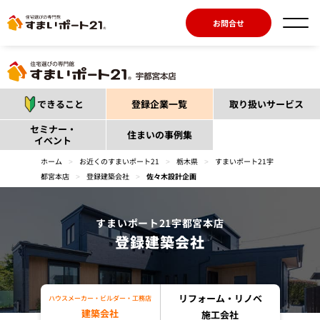
お問合せ
できること
登録企業一覧
取り扱いサービス
セミナー・
住まいの事例集
イベント
ホーム
>
お近くのすまいポート21
>
栃木県
>
すまいポート21宇
都宮本店
>
登録建築会社
>
佐々木設計企画
すまいポート21宇都宮本店
登録建築会社
リフォーム・リノベ
ハウスメーカー・ビルダー・工務店
建築会社
施工会社