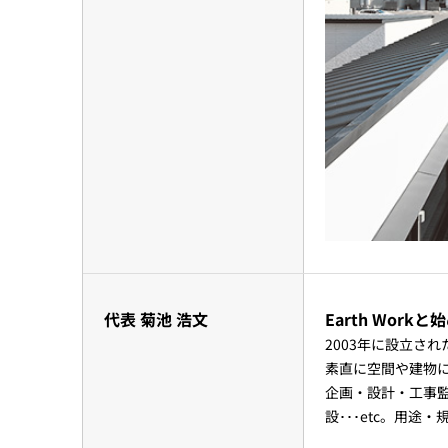
代表 菊池 浩文
Earth Work
2003年に設立さ
素直に空間や建物
企画・設計・工事
設･･･etc。用