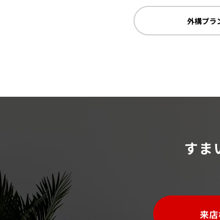
外構プラ
すま
来店