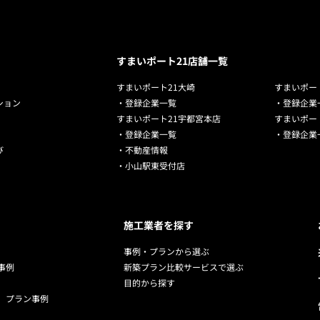
すまいポート21店舗一覧
すまいポート21大崎
すまいポー
ション
・登録企業一覧
・登録企業
すまいポート21宇都宮本店
すまいポー
・登録企業一覧
・登録企業
び
・不動産情報
・小山駅東受付店
施工業者を探す
事例・プランから選ぶ
事例
新築プラン比較サービスで選ぶ
目的から探す
 プラン事例