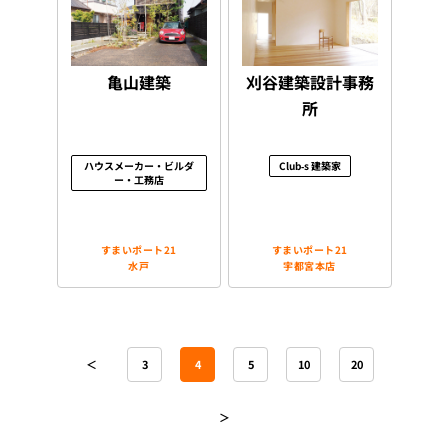
亀山建築
刈谷建築設計事務
所
ハウスメーカー・ビルダ
Club-s 建築家
ー・工務店
すまいポート21
すまいポート21
水戸
宇都宮本店
＜
3
4
5
10
20
＞