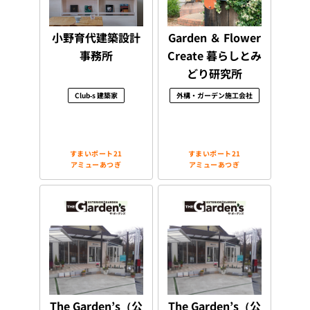
小野育代建築設計
Garden ＆ Flower
事務所
Create 暮らしとみ
どり研究所
Club-s 建築家
外構・ガーデン施工会社
すまいポート21
すまいポート21
アミューあつぎ
アミューあつぎ
The Garden’s（公
The Garden’s（公