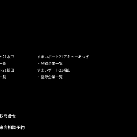
ト21水戸
すまいポート21アミューあつぎ
一覧
・登録企業一覧
ト21飯田
すまいポート21福山
一覧
・登録企業一覧
お問合せ
来店相談予約