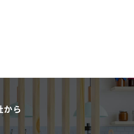
社から
。