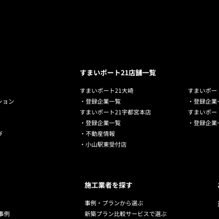
すまいポート21店舗一覧
すまいポート21大崎
すまいポー
ション
・登録企業一覧
・登録企業
すまいポート21宇都宮本店
すまいポー
・登録企業一覧
・登録企業
び
・不動産情報
・小山駅東受付店
施工業者を探す
事例・プランから選ぶ
事例
新築プラン比較サービスで選ぶ