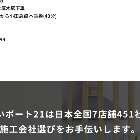
分
 本厚木駅下車
ら小田急線 へ乗換(40分)
299
いポート21は
日本全国7店舗451
施工会社選びをお手伝いします