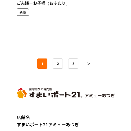
ご夫婦＋お子様（おふたり）
新築
1
2
3
＞
店舗名
すまいポート21アミューあつぎ