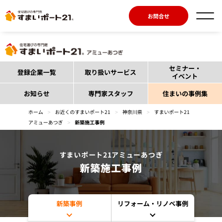
お問合せ
セミナー・
登録企業一覧
取り扱いサービス
イベント
お知らせ
専門家スタッフ
住まいの事例集
ホーム
>
お近くのすまいポート21
>
神奈川県
>
すまいポート21
アミューあつぎ
>
新築施工事例
すまいポート21アミューあつぎ
新築施工事例
新築事例
リフォーム・リノベ事例