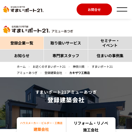
お問合せ
セミナー・
登録企業一覧
取り扱いサービス
イベント
お知らせ
専門家スタッフ
住まいの事例集
ホーム
>
お近くのすまいポート21
>
神奈川県
>
すまいポート21
アミューあつぎ
>
登録建築会社
>
カキザワ工務店
すまいポート21アミューあつぎ
登録建築会社
リフォーム・リノベ
ハウスメーカー・ビルダー・工務店
建築会社
施工会社