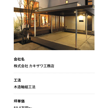
会社名
株式会社 カキザワ工務店
工法
木造軸組工法
坪単価
50.0万円～