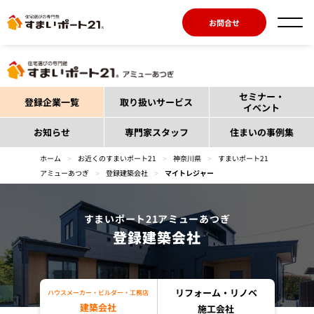
お問合せ
セミナー・
登録企業一覧
取り扱いサービス
イベント
お知らせ
専門家スタッフ
住まいの事例集
ホーム
>
お近くのすまいポート21
>
神奈川県
>
すまいポート21
アミューあつぎ
>
登録建築会社
>
マイトレジャー
すまいポート21アミューあつぎ
登録建築会社
リフォーム・リノベ
ハウスメーカー・ビルダー・工務店
建築会社
施工会社