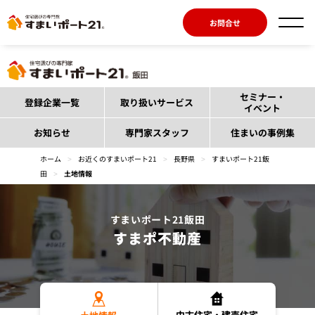
お問合せ
セミナー・
登録企業一覧
取り扱いサービス
イベント
お知らせ
専門家スタッフ
住まいの事例集
ホーム
>
お近くのすまいポート21
>
長野県
>
すまいポート21飯
田
>
土地情報
すまいポート21飯田
すまポ不動産
中古住宅・建売住宅