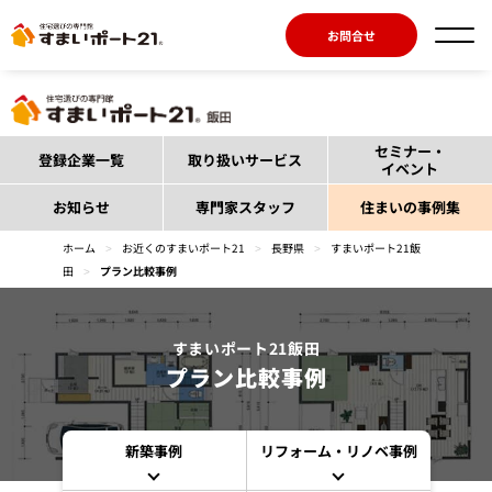
お問合せ
セミナー・
登録企業一覧
取り扱いサービス
イベント
お知らせ
専門家スタッフ
住まいの事例集
ホーム
>
お近くのすまいポート21
>
長野県
>
すまいポート21飯
田
>
プラン比較事例
すまいポート21飯田
プラン比較事例
新築事例
リフォーム・リノベ事例