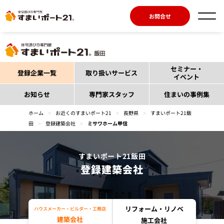
お問合せ
セミナー・
登録企業一覧
取り扱いサービス
イベント
お知らせ
専門家スタッフ
住まいの事例集
ホーム
>
お近くのすまいポート21
>
長野県
>
すまいポート21飯
田
>
登録建築会社
>
ミサワホーム甲信
すまいポート21飯田
登録建築会社
リフォーム・リノベ
ハウスメーカー・ビルダー・工務店
建築会社
施工会社