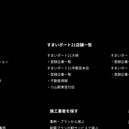
すまいポート21店舗一覧
すまいポート21大崎
すまいポー
ション
・登録企業一覧
・登録企業
すまいポート21宇都宮本店
すまいポー
・登録企業一覧
・登録企業
び
・不動産情報
・小山駅東受付店
施工業者を探す
事例・プランから選ぶ
事例
新築プラン比較サービスで選ぶ