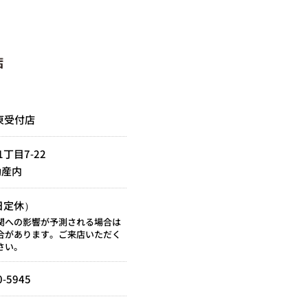
東受付店
丁目7-22
動産内
祝日定休）
関への影響が予測される場合は
合があります。ご来店いただく
さい。
0-5945