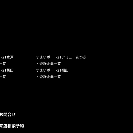
ト21水戸
すまいポート21アミューあつぎ
一覧
・登録企業一覧
ト21飯田
すまいポート21福山
一覧
・登録企業一覧
お問合せ
来店相談予約