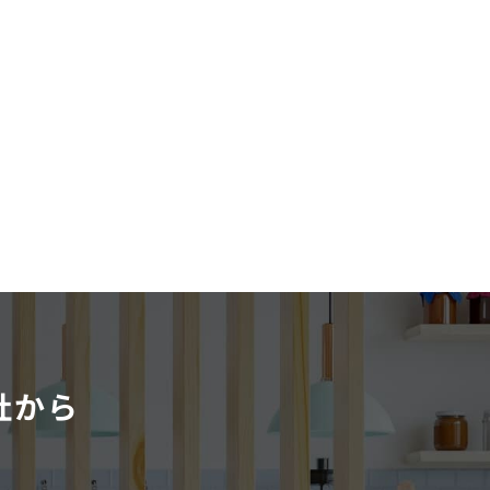
社から
。