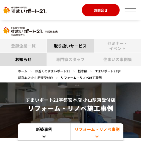
お問合せ
セミナー・
登録企業一覧
取り扱いサービス
イベント
お知らせ
専門家スタッフ
住まいの事例集
ホーム
>
お近くのすまいポート21
>
栃木県
>
すまいポート21宇
都宮本店 小山駅東受付店
>
リフォーム・リノベ施工事例
すまいポート21宇都宮本店 小山駅東受付店
リフォーム・リノベ施工事例
新築事例
リフォーム・リノベ事例