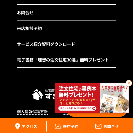
お問合せ
来店相談予約
サービス紹介資料ダウンロード
電子書籍「理想の注文住宅30選」無料プレゼント
0
件／0件
個人情報保護方針
運営会社
サイトマップ
アクセス
来店予約
お問合せ
Copyright©2022 Sumai Port21®.