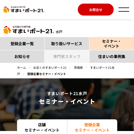
お問合せ
セミナー・
登録企業一覧
取り扱いサービス
イベント
お知らせ
専門家スタッフ
住まいの事例集
ホーム
>
お近くのすまいポート21
>
茨城県
>
すまいポート21水
戸
>
登録企業セミナー・イベント
すまいポート21水戸
セミナー・イベント
店舗
登録企業
セミナー・イベント
セミナー・イベント