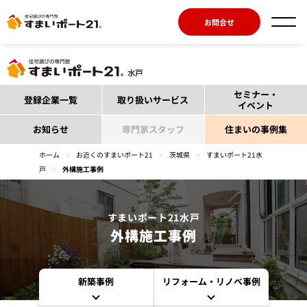
お問合せ
セミナー・
登録企業一覧
取り扱いサービス
イベント
お知らせ
専門家スタッフ
住まいの事例集
ホーム
>
お近くのすまいポート21
>
茨城県
>
すまいポート21水
戸
>
外構施工事例
すまいポート21水戸
外構施工事例
新築事例
リフォーム・リノベ事例