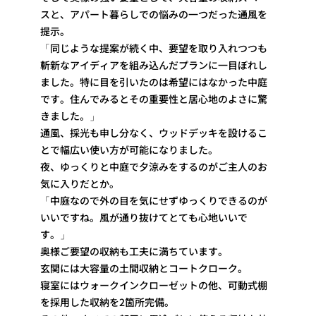
スと、アパート暮らしでの悩みの一つだった通風を
提示。
「同じような提案が続く中、要望を取り入れつつも
斬新なアイディアを組み込んだプランに一目ぼれし
ました。特に目を引いたのは希望にはなかった中庭
です。住んでみるとその重要性と居心地のよさに驚
きました。」
通風、採光も申し分なく、ウッドデッキを設けるこ
とで幅広い使い方が可能になりました。
夜、ゆっくりと中庭で夕涼みをするのがご主人のお
気に入りだとか。
「中庭なので外の目を気にせずゆっくりできるのが
いいですね。風が通り抜けてとても心地いいで
す。」
奥様ご要望の収納も工夫に満ちています。
玄関には大容量の土間収納とコートクローク。
寝室にはウォークインクローゼットの他、可動式棚
を採用した収納を2箇所完備。