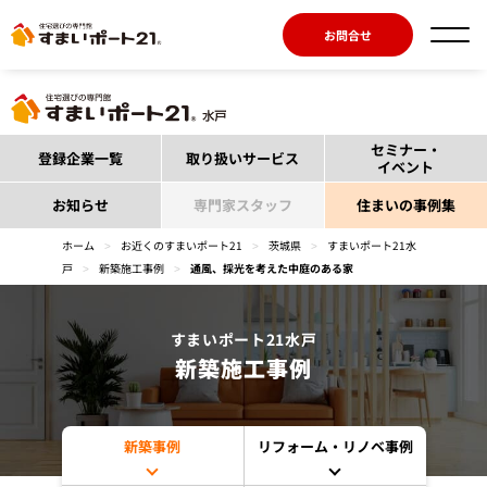
お問合せ
セミナー・
登録企業一覧
取り扱いサービス
イベント
お知らせ
専門家スタッフ
住まいの事例集
ホーム
>
お近くのすまいポート21
>
茨城県
>
すまいポート21水
戸
>
新築施工事例
>
通風、採光を考えた中庭のある家
すまいポート21水戸
新築施工事例
新築事例
リフォーム・リノベ事例