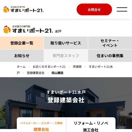
お問合せ
セミナー・
登録企業一覧
取り扱いサービス
イベント
お知らせ
専門家スタッフ
住まいの事例集
ホーム
>
お近くのすまいポート21
>
茨城県
>
すまいポート21水
戸
>
登録建築会社
>
田山建設
すまいポート21水戸
登録建築会社
リフォーム・リノベ
ハウスメーカー・ビルダー・工務店
建築会社
施工会社