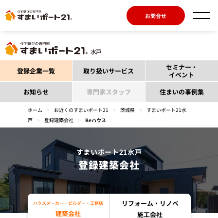
お問合せ
セミナー・
登録企業一覧
取り扱いサービス
イベント
お知らせ
専門家スタッフ
住まいの事例集
ホーム
>
お近くのすまいポート21
>
茨城県
>
すまいポート21水
戸
>
登録建築会社
>
Beハウス
すまいポート21水戸
登録建築会社
リフォーム・リノベ
ハウスメーカー・ビルダー・工務店
建築会社
施工会社