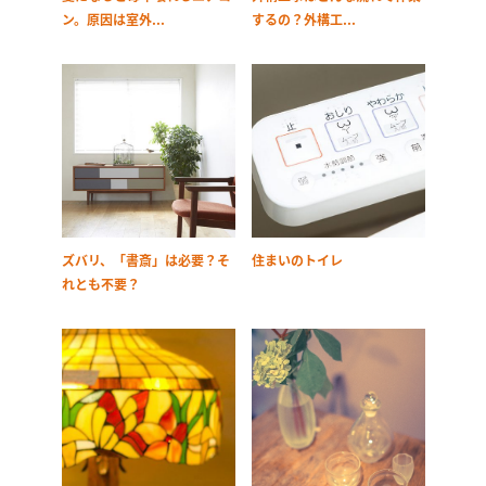
ン。原因は室外...
するの？外構工...
ズバリ、「書斎」は必要？そ
住まいのトイレ
れとも不要？