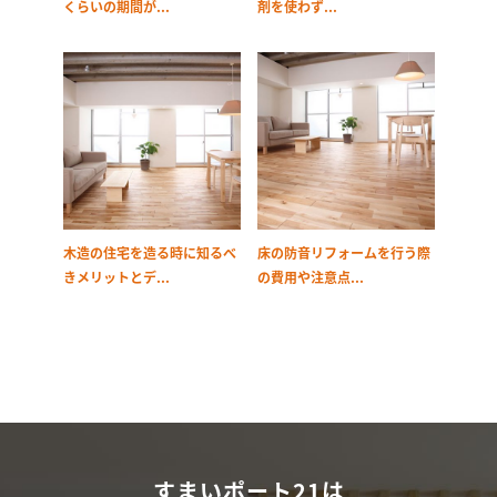
くらいの期間が...
剤を使わず...
木造の住宅を造る時に知るべ
床の防音リフォームを行う際
きメリットとデ...
の費用や注意点...
すまいポート21は