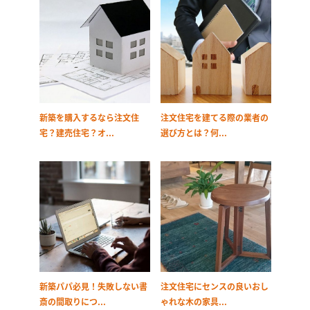
新築を購入するなら注文住
注文住宅を建てる際の業者の
宅？建売住宅？オ...
選び方とは？何...
新築パパ必見！失敗しない書
注文住宅にセンスの良いおし
斎の間取りにつ...
ゃれな木の家具...